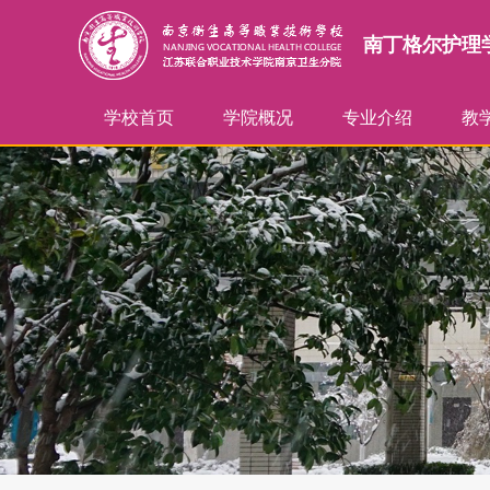
南丁格尔护理
学校首页
学院概况
专业介绍
教
学院简介
历史沿革
组织框架
联系方式
护理专业
助产专业
人才培养
护理
教
科
精
教
专