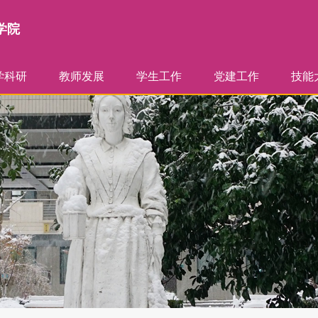
学院
学科研
教师发展
学生工作
党建工作
技能
虚仿基地
学活动
研立项
品课程
学成果
利成果
师资介绍
学术团队
兼职教师
教师培训
班主任管理
学生管理
组织机构
党员活动
学习园地
赛事
选手
大赛