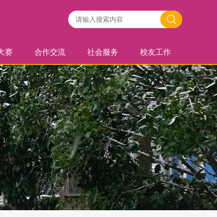
大赛
合作交流
社会服务
校友工作
报道
风采
故事
校企合作
国际合作
校际合作
校内合作
志愿活动
职业培训
优秀校友
校友活动