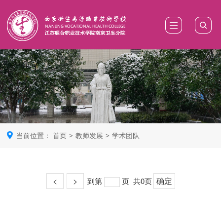
当前位置：
首页
>
教师发展
>
学术团队
<
>
确定
到第
页
共0页