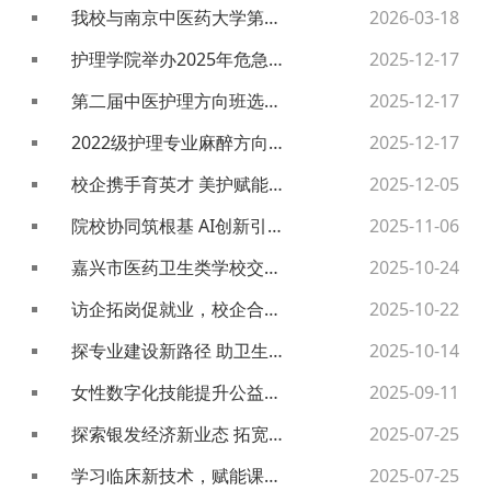
我校与南京中医药大学第二附属医院（江苏省第二中医院）医学美容护理方向班“定向培养”签约...
2026-03-18
护理学院举办2025年危急重症方向班选拔面试
2025-12-17
第二届中医护理方向班选拔顺利完成
2025-12-17
2022级护理专业麻醉方向班选拔圆满完成
2025-12-17
校企携手育英才 美护赋能新未来 ——江苏省第二中医院医学美容方向班宣讲会顺利举行
2025-12-05
院校协同筑根基 AI创新引航向——护理学院《护理综合技能》考核圆满结束
2025-11-06
嘉兴市医药卫生类学校交流团到我校学习交流
2025-10-24
访企拓岗促就业，校企合作谋发展——我校赴南京医科大学第二附属医院调研交流
2025-10-22
探专业建设新路径 助卫生事业新发展——我校赴江苏卫生健康职业学院开展专业建设交流活动​
2025-10-14
女性数字化技能提升公益项目交流会
2025-09-11
探索银发经济新业态 拓宽学生就业新路径——南丁格尔护理学院教师暑期专业实践（五）
2025-07-25
学习临床新技术，赋能课堂新征程——南丁格尔护理学院教师暑期专业实践（三）
2025-07-25